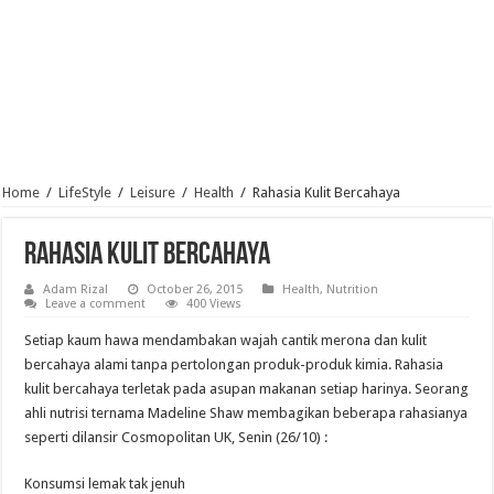
Home
/
LifeStyle
/
Leisure
/
Health
/
Rahasia Kulit Bercahaya
Rahasia Kulit Bercahaya
Adam Rizal
October 26, 2015
Health
,
Nutrition
Leave a comment
400 Views
Setiap kaum hawa mendambakan wajah cantik merona dan kulit
bercahaya alami tanpa pertolongan produk-produk kimia. Rahasia
kulit bercahaya terletak pada asupan makanan setiap harinya. Seorang
ahli nutrisi ternama Madeline Shaw membagikan beberapa rahasianya
seperti dilansir Cosmopolitan UK, Senin (26/10) :
Konsumsi lemak tak jenuh