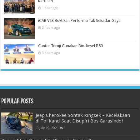
Karoseri
1 hour ago
iCAR V23 Buktikan Performa Tak Sekadar Gaya
2 hours ago
Canter Teruji Gunakan Biodiesel B50
3 hours ago
Popular Posts
Jeep Cherokee Sontak Ringsek – Kecelakaan
di Tol Kanci Saat Disupiri Bos Garasindo!
July 19, 2021
1