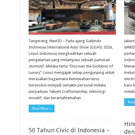
Tangerang, NextID – Pada ajang Gaikindo
Jakart
Indonesia International Auto Show (GIIAS) 2026,
(HMID
Lexus Indonesia menghadirkan sebuah
perta
pengalaman yang melampaui sebuah pameran
Indone
otomotif. Melalui tema “Discover the Evolution of
Menan
Luxury”, Lexus mengajak setiap pengunjung untuk
melun
merasakan bagaimana kemewahan terus
elect
berevolusi menjadi semakin personal melalui
baru k
perpaduan Takumi Craftsmanship, teknologi
melal
inovatif, dan keramahtamahan …
Read
Read More »
Hin
50 Tahun Civic di Indonesia –
den