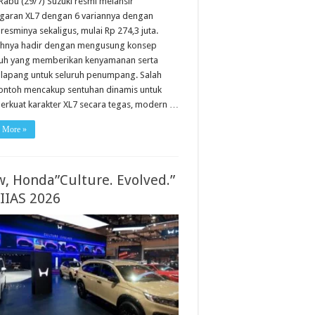
Rabu (29/7) Suzuki resmi melansir
garan XL7 dengan 6 variannya dengan
resminya sekaligus, mulai Rp 274,3 juta.
uhnya hadir dengan mengusung konsep
uh yang memberikan kenyamanan serta
 lapang untuk seluruh penumpang. Salah
contoh mencakup sentuhan dinamis untuk
rkuat karakter XL7 secara tegas, modern …
 More »
, Honda”Culture. Evolved.”
GIIAS 2026