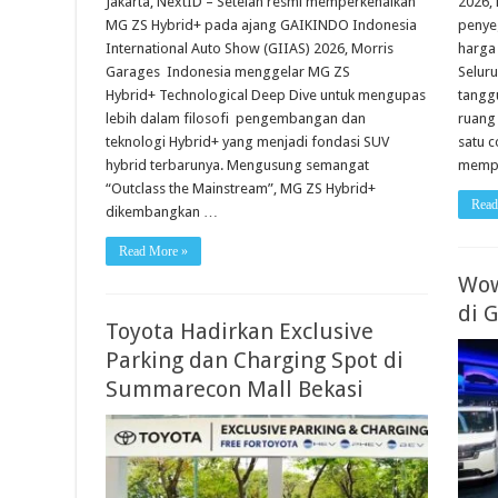
Jakarta, NextID – Setelah resmi memperkenalkan
2026, 
MG ZS Hybrid+ pada ajang GAIKINDO Indonesia
penye
International Auto Show (GIIAS) 2026, Morris
harga 
Garages Indonesia menggelar MG ZS
Selur
Hybrid+ Technological Deep Dive untuk mengupas
tangg
lebih dalam filosofi pengembangan dan
ruang
teknologi Hybrid+ yang menjadi fondasi SUV
satu 
hybrid terbarunya. Mengusung semangat
mempe
“Outclass the Mainstream”, MG ZS Hybrid+
Read
dikembangkan …
Read More »
Wow
di 
Toyota Hadirkan Exclusive
Parking dan Charging Spot di
Summarecon Mall Bekasi