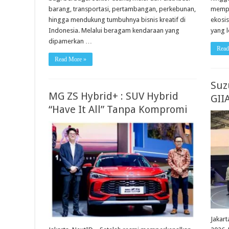
barang, transportasi, pertambangan, perkebunan,
mempe
hingga mendukung tumbuhnya bisnis kreatif di
ekosi
Indonesia. Melalui beragam kendaraan yang
yang 
dipamerkan …
Read
Read More »
Suzu
MG ZS Hybrid+ : SUV Hybrid
GII
“Have It All” Tanpa Kompromi
Jakar