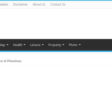
edaksi
Disclaimer
About Us
Contact Us
idup
Health
Leisure
Property
Photo
ton di Pekanbaru