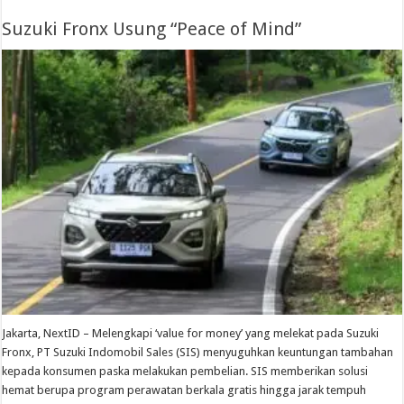
Suzuki Fronx Usung “Peace of Mind”
Jakarta, NextID – Melengkapi ‘value for money’ yang melekat pada Suzuki
Fronx, PT Suzuki Indomobil Sales (SIS) menyuguhkan keuntungan tambahan
kepada konsumen paska melakukan pembelian. SIS memberikan solusi
hemat berupa program perawatan berkala gratis hingga jarak tempuh