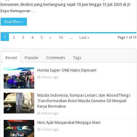
konsumen. Eksibisi yang berlangsung sejak 19 Juni hingga 13 Juli 2025 di JI-
Expo Kemayoran …
Read More »
1
2
3
4
5
»
10
...
Last »
Page 1 of 13
Recent
Popular
Comments
Tags
Honda Super-ONE Habis Dipesan!
3 hours ago
Mazda Indonesia, Kompas Lestari, dan 4GoodThings
Transformasikan Botol Mazda Genuine Oil Menjadi
Karya Bermakna
4 hours ago
Hino Ajak Masyarakat Menjaga Alam
5 hours ago