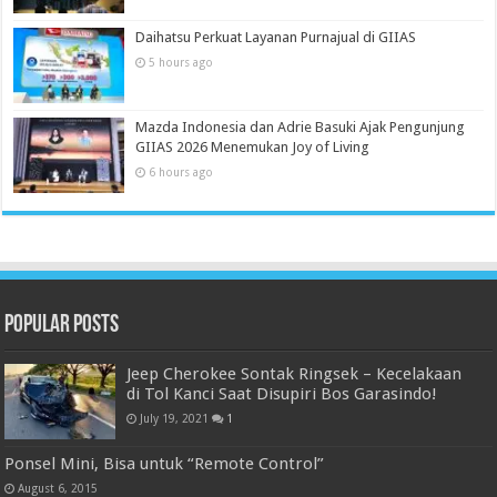
Daihatsu Perkuat Layanan Purnajual di GIIAS
5 hours ago
Mazda Indonesia dan Adrie Basuki Ajak Pengunjung
GIIAS 2026 Menemukan Joy of Living
6 hours ago
Popular Posts
Jeep Cherokee Sontak Ringsek – Kecelakaan
di Tol Kanci Saat Disupiri Bos Garasindo!
July 19, 2021
1
Ponsel Mini, Bisa untuk “Remote Control”
August 6, 2015