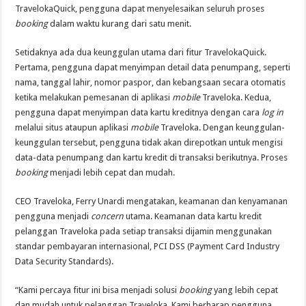
TravelokaQuick, pengguna dapat menyelesaikan seluruh proses
booking
dalam waktu kurang dari satu menit.
Setidaknya ada dua keunggulan utama dari fitur TravelokaQuick.
Pertama, pengguna dapat menyimpan detail data penumpang, seperti
nama, tanggal lahir, nomor paspor, dan kebangsaan secara otomatis
ketika melakukan pemesanan di aplikasi
mobile
Traveloka. Kedua,
pengguna dapat menyimpan data kartu kreditnya dengan cara
log in
melalui situs ataupun aplikasi
mobile
Traveloka. Dengan keunggulan-
keunggulan tersebut, pengguna tidak akan direpotkan untuk mengisi
data-data penumpang dan kartu kredit di transaksi berikutnya. Proses
booking
menjadi lebih cepat dan mudah.
CEO Traveloka, Ferry Unardi mengatakan, keamanan dan kenyamanan
pengguna menjadi
concern
utama. Keamanan data kartu kredit
pelanggan Traveloka pada setiap transaksi dijamin menggunakan
standar pembayaran internasional, PCI DSS (Payment Card Industry
Data Security Standards).
“Kami percaya fitur ini bisa menjadi solusi
booking
yang lebih cepat
dan mudah untuk pelanggan Traveloka. Kami berharap pengguna