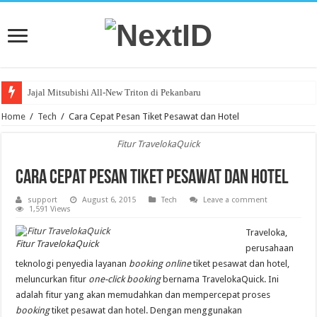
Jajal Mitsubishi All-New Triton di Pekanbaru
Home
/
Tech
/
Cara Cepat Pesan Tiket Pesawat dan Hotel
Fitur TravelokaQuick
Cara Cepat Pesan Tiket Pesawat dan Hotel
support
August 6, 2015
Tech
Leave a comment
1,591 Views
Traveloka,
Fitur TravelokaQuick
perusahaan
teknologi penyedia layanan
booking online
tiket pesawat dan hotel,
meluncurkan fitur
one-click booking
bernama TravelokaQuick. Ini
adalah fitur yang akan memudahkan dan mempercepat proses
booking
tiket pesawat dan hotel. Dengan menggunakan