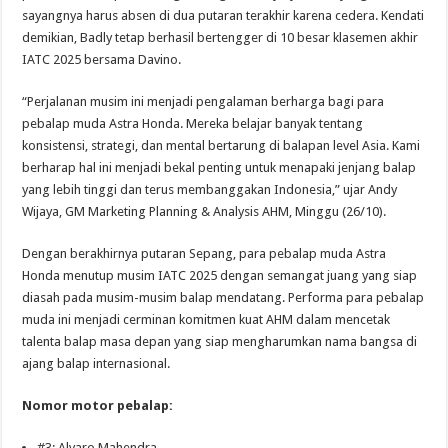
sayangnya harus absen di dua putaran terakhir karena cedera. Kendati
demikian, Badly tetap berhasil bertengger di 10 besar klasemen akhir
IATC 2025 bersama Davino.
“Perjalanan musim ini menjadi pengalaman berharga bagi para
pebalap muda Astra Honda. Mereka belajar banyak tentang
konsistensi, strategi, dan mental bertarung di balapan level Asia. Kami
berharap hal ini menjadi bekal penting untuk menapaki jenjang balap
yang lebih tinggi dan terus membanggakan Indonesia,” ujar Andy
Wijaya, GM Marketing Planning & Analysis AHM, Minggu (26/10).
Dengan berakhirnya putaran Sepang, para pebalap muda Astra
Honda menutup musim IATC 2025 dengan semangat juang yang siap
diasah pada musim-musim balap mendatang. Performa para pebalap
muda ini menjadi cerminan komitmen kuat AHM dalam mencetak
talenta balap masa depan yang siap mengharumkan nama bangsa di
ajang balap internasional.
Nomor motor pebalap:
#3: Alvaro Mahendra