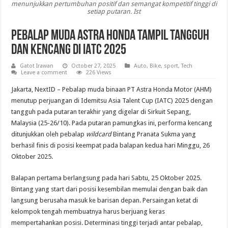
menunjukkan pertumbuhan positif dan semangat kompetitif tinggi di
setiap putaran. Ist
Pebalap Muda Astra Honda Tampil Tangguh
dan Kencang di IATC 2025
Gatot Irawan
October 27, 2025
Auto
,
Bike
,
sport
,
Tech
Leave a comment
226 Views
Jakarta, NextID – Pebalap muda binaan PT Astra Honda Motor (AHM)
menutup perjuangan di Idemitsu Asia Talent Cup (IATC) 2025 dengan
tangguh pada putaran terakhir yang digelar di Sirkuit Sepang,
Malaysia (25-26/10). Pada putaran pamungkas ini, performa kencang
ditunjukkan oleh pebalap
wildcard
Bintang Pranata Sukma yang
berhasil finis di posisi keempat pada balapan kedua hari Minggu, 26
Oktober 2025.
Balapan pertama berlangsung pada hari Sabtu, 25 Oktober 2025.
Bintang yang start dari posisi kesembilan memulai dengan baik dan
langsung berusaha masuk ke barisan depan. Persaingan ketat di
kelompok tengah membuatnya harus berjuang keras
mempertahankan posisi. Determinasi tinggi terjadi antar pebalap,