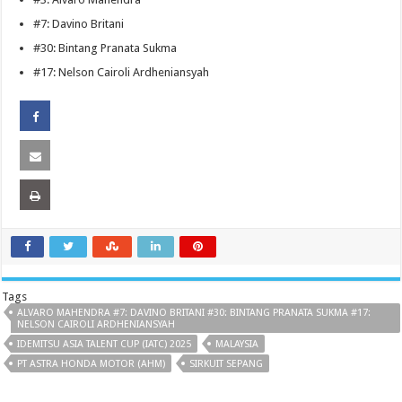
#7: Davino Britani
#30: Bintang Pranata Sukma
#17: Nelson Cairoli Ardheniansyah
Tags
ALVARO MAHENDRA #7: DAVINO BRITANI #30: BINTANG PRANATA SUKMA #17:
NELSON CAIROLI ARDHENIANSYAH
IDEMITSU ASIA TALENT CUP (IATC) 2025
MALAYSIA
PT ASTRA HONDA MOTOR (AHM)
SIRKUIT SEPANG