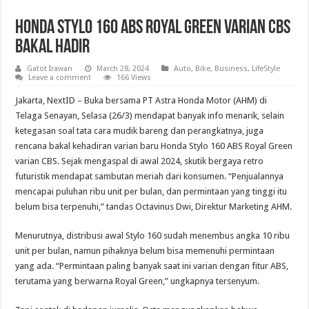
Honda Stylo 160 ABS Royal Green Varian CBS
Bakal Hadir
Gatot Irawan
March 28, 2024
Auto
,
Bike
,
Business
,
LifeStyle
Leave a comment
166 Views
Jakarta, NextID – Buka bersama PT Astra Honda Motor (AHM) di
Telaga Senayan, Selasa (26/3) mendapat banyak info menarik, selain
ketegasan soal tata cara mudik bareng dan perangkatnya, juga
rencana bakal kehadiran varian baru Honda Stylo 160 ABS Royal Green
varian CBS. Sejak mengaspal di awal 2024, skutik bergaya retro
futuristik mendapat sambutan meriah dari konsumen. “Penjualannya
mencapai puluhan ribu unit per bulan, dan permintaan yang tinggi itu
belum bisa terpenuhi,” tandas Octavinus Dwi, Direktur Marketing AHM.
Menurutnya, distribusi awal Stylo 160 sudah menembus angka 10 ribu
unit per bulan, namun pihaknya belum bisa memenuhi permintaan
yang ada. “Permintaan paling banyak saat ini varian dengan fitur ABS,
terutama yang berwarna Royal Green,” ungkapnya tersenyum.