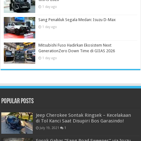
1 day ago
Sang Penakluk Segala Medan: Isuzu D-Max
1 day ago
Mitsubishi Fuso Hadirkan Ekosistem Next
GenerationZero Down Time di GIIAS 2026
1 day ago
Popular Posts
Jeep Cherokee Sontak Ringsek – Kecelakaan
di Tol Kanci Saat Disupiri Bos Garasindo!
July 19, 2021
1
Sosok Gahar “Sang Road Sweeper” via Isuzu