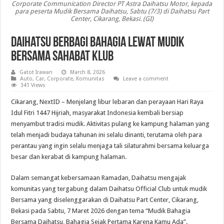
Corporate Communication Director PT Astra Daihatsu Motor, kepada
para peserta Mudik Bersama Daihatsu, Sabtu (7/3) di Daihatsu Part
Center, Cikarang, Bekasi. (GI)
Daihatsu Berbagi Bahagia Lewat Mudik
Bersama Sahabat Klub
Gatot Irawan
March 8, 2026
Auto
,
Car
,
Corporate
,
Komunitas
Leave a comment
341 Views
Cikarang, NextID – Menjelang libur lebaran dan perayaan Hari Raya
Idul Fitri 1447 Hijriah, masyarakat Indonesia kembali bersiap
menyambut tradisi mudik. Aktivitas pulang ke kampung halaman yang
telah menjadi budaya tahunan ini selalu dinanti, terutama oleh para
perantau yang ingin selalu menjaga tali silaturahmi bersama keluarga
besar dan kerabat di kampung halaman.
Dalam semangat kebersamaan Ramadan, Daihatsu mengajak
komunitas yang tergabung dalam Daihatsu Official Club untuk mudik
Bersama yang diselenggarakan di Daihatsu Part Center, Cikarang,
Bekasi pada Sabtu, 7 Maret 2026 dengan tema “Mudik Bahagia
Bersama Daihatsu, Bahagia Sejak Pertama Karena Kamu Ada”.