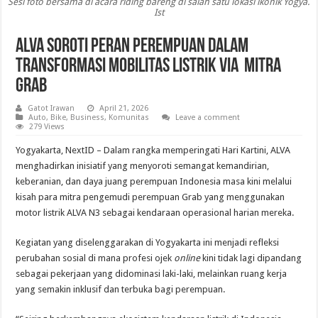
Sesi foto bersama di acara riding bareng di salah satu lokasi ikonik Yogya.
Ist
ALVA Soroti Peran Perempuan dalam
Transformasi Mobilitas Listrik via Mitra
Grab
Gatot Irawan
April 21, 2026
Auto
,
Bike
,
Business
,
Komunitas
Leave a comment
279 Views
Yogyakarta, NextID – Dalam rangka memperingati Hari Kartini, ALVA
menghadirkan inisiatif yang menyoroti semangat kemandirian,
keberanian, dan daya juang perempuan Indonesia masa kini melalui
kisah para mitra pengemudi perempuan Grab
yang menggunakan
motor listrik ALVA N3 sebagai kendaraan operasional harian mereka.
Kegiatan yang diselenggarakan di Yogyakarta ini menjadi refleksi
perubahan sosial di mana profesi ojek
online
kini tidak lagi dipandang
sebagai pekerjaan yang didominasi laki-laki, melainkan ruang kerja
yang semakin inklusif dan terbuka bagi perempuan.