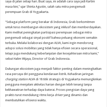
saya di jalan setiap hari. Buat saya, ini adalah cara saya jadi Kartini
masa kini,” ujar Shinta Agustin, salah satu mitra pengemudi
perempuan Grab di Yogyakarta.
“Sebagai platform yang berakar di Indonesia, Grab berkomitmen
untuk terus membangun ekosistem yang inklusif dan memberdayakan.
Kami melihat peningkatan partisipasi perempuan sebagai mitra
pengemudi sebagai sinyal positif bahwa peluang ekonomi semakin
terbuka. Melalui kolaborasi dengan ALVA, kami ingin mendorong
adopsi solusi mobilitas yang tidak hanya efisien secara operasional,
tetapi juga mendukung keberlanjutan dan kesejahteraan mitra kami,”
sebut Halim Wijaya, Director of Grab Indonesia.
Dukungan ekosistem juga menjadi faktor penting dalam meningkatkan
rasa percaya diri pengguna kendaraan listrik. Kehadiran jaringan
charging station
ALVA di 18 titik strategis di Yogyakarta memungkinkan
pengguna menjalani aktivitas harian dengan lebih tenang tanpa
kekhawatiran terhadap daya baterai. Proses pengisian daya yang
praktis turut mendukung ritme kerja
driver
yang dinamis dan
membutuhkan efisiensi waktu.