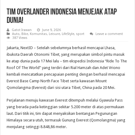
Tim Overlander Indonesia Menjejak Atap
Dunia!
Gatot Irawan
June 9, 2026
Auto
,
Bike
,
Komunitas
,
Leisure
,
LifeStyle
,
sport
Leave a comment
387 Views
Jakarta, NextID – Setelah sebelumnya berhasil mencapai Lhasa,
ibukota Daerah Otonomi Tibet, yang merupakan simbol pintu masuk
ke atap dunia pada 17 Mei lalu – tim ekspedisi Indonesia “Ride To The
Roof Of The World” yang terdiri dari Rial Hamzah dan Adet Vriono
kembali mencatatkan pencapaian penting dengan berhasil mencapai
Everest Base Camp North Face Tibet serta kawasan Mount
Qomolangma (Everest) dari sisi utara Tibet, China pada 20 Mei.
Perjalanan menuju kawasan Everest ditempuh melalui Gyawula Pass
yang berada pada ketinggian sekitar 5.200 meter di atas permukaan
laut. Dari titik ini, tim dapat menyaksikan bentangan Pegunungan
Himalaya secara utuh, termasuk Gunung Everest (Qomolangma) yang
menjulang setinggi 8.848,86 meter.