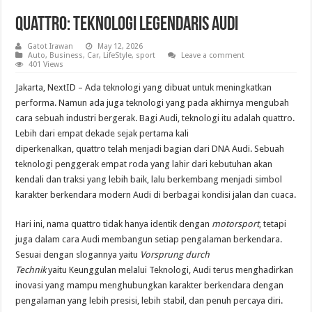
quattro: Teknologi Legendaris Audi
Gatot Irawan
May 12, 2026
Auto
,
Business
,
Car
,
LifeStyle
,
sport
Leave a comment
401 Views
Jakarta, NextID – Ada teknologi yang dibuat untuk meningkatkan
performa. Namun ada juga teknologi yang pada akhirnya mengubah
cara sebuah industri bergerak. Bagi Audi, teknologi itu adalah quattro.
Lebih dari empat dekade sejak pertama kali
diperkenalkan, quattro telah menjadi bagian dari DNA Audi. Sebuah
teknologi penggerak empat roda yang lahir dari kebutuhan akan
kendali dan traksi yang lebih baik, lalu berkembang menjadi simbol
karakter berkendara modern Audi di berbagai kondisi jalan dan cuaca.
Hari ini, nama quattro tidak hanya identik dengan
motorsport
, tetapi
juga dalam cara Audi membangun setiap pengalaman berkendara.
Sesuai dengan slogannya yaitu
Vorsprung durch
Technik
yaitu Keunggulan melalui Teknologi, Audi terus menghadirkan
inovasi yang mampu menghubungkan karakter berkendara dengan
pengalaman yang lebih presisi, lebih stabil, dan penuh percaya diri.