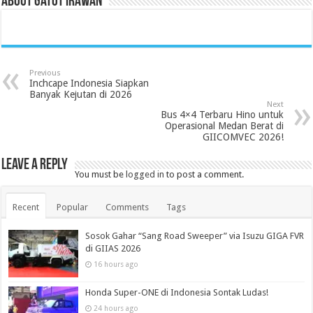
About Gatot Irawan
Previous
Inchcape Indonesia Siapkan
Banyak Kejutan di 2026
Next
Bus 4×4 Terbaru Hino untuk
Operasional Medan Berat di
GIICOMVEC 2026!
Leave a Reply
You must be
logged in
to post a comment.
Recent
Popular
Comments
Tags
Sosok Gahar “Sang Road Sweeper” via Isuzu GIGA FVR
di GIIAS 2026
16 hours ago
Honda Super-ONE di Indonesia Sontak Ludas!
24 hours ago