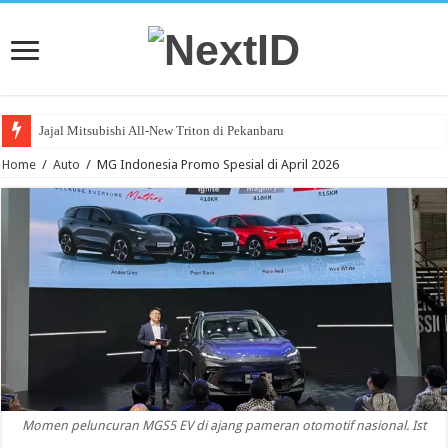
Jajal Mitsubishi All-New Triton di Pekanbaru
Home
/
Auto
/
MG Indonesia Promo Spesial di April 2026
Momen peluncuran MGS5 EV di ajang pameran otomotif nasional. Ist