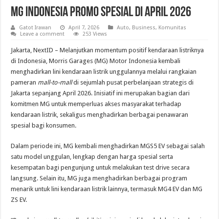
MG Indonesia Promo Spesial di April 2026
Gatot Irawan
April 7, 2026
Auto
,
Business
,
Komunitas
Leave a comment
253 Views
Jakarta, NextID – Melanjutkan momentum positif kendaraan listriknya
di Indonesia, Morris Garages (MG) Motor Indonesia kembali
menghadirkan lini kendaraan listrik unggulannya melalui rangkaian
pameran
mall-to-mall
di sejumlah pusat perbelanjaan strategis di
Jakarta sepanjang April 2026. Inisiatif ini merupakan bagian dari
komitmen MG untuk memperluas akses masyarakat terhadap
kendaraan listrik, sekaligus menghadirkan berbagai penawaran
spesial bagi konsumen.
Dalam periode ini, MG kembali menghadirkan MGS5 EV sebagai salah
satu model unggulan, lengkap dengan harga spesial serta
kesempatan bagi pengunjung untuk melakukan test drive
secara
langsung. Selain itu, MG juga menghadirkan berbagai program
menarik untuk lini kendaraan listrik lainnya, termasuk MG4 EV dan MG
ZS EV.