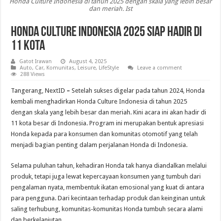
Honda Culture Indonesia di tahun 2025 dengan skala yang lebih besar
dan meriah. Ist
Honda Culture Indonesia 2025 Siap Hadir di
11 Kota
Gatot Irawan
August 4, 2025
Auto
,
Car
,
Komunitas
,
Leisure
,
LifeStyle
Leave a comment
288 Views
Tangerang, NextID
–
Setelah sukses digelar pada tahun 2024, Honda
kembali menghadirkan Honda Culture Indonesia di tahun 2025
dengan skala yang lebih besar dan meriah. Kini acara ini akan hadir di
11 kota besar di Indonesia. Program ini merupakan bentuk apresiasi
Honda kepada para konsumen dan komunitas otomotif yang telah
menjadi bagian penting dalam perjalanan Honda di Indonesia.
Selama puluhan tahun, kehadiran Honda tak hanya diandalkan melalui
produk, tetapi juga lewat kepercayaan konsumen yang tumbuh dari
pengalaman nyata, membentuk ikatan emosional yang kuat di antara
para pengguna. Dari kecintaan terhadap produk dan keinginan untuk
saling terhubung, komunitas-komunitas Honda tumbuh secara alami
dan berkelanjutan.