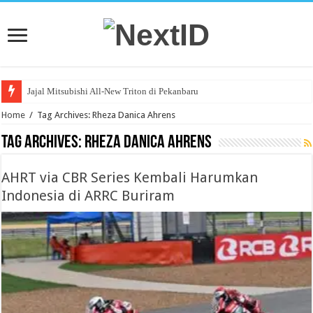
Jajal Mitsubishi All-New Triton di Pekanbaru
KTB Targetkan Ribuan “SPK” Fuso Secara Daring
Home
/
Tag Archives: Rheza Danica Ahrens
Tag Archives:
Rheza Danica Ahrens
AHRT via CBR Series Kembali Harumkan
Indonesia di ARRC Buriram